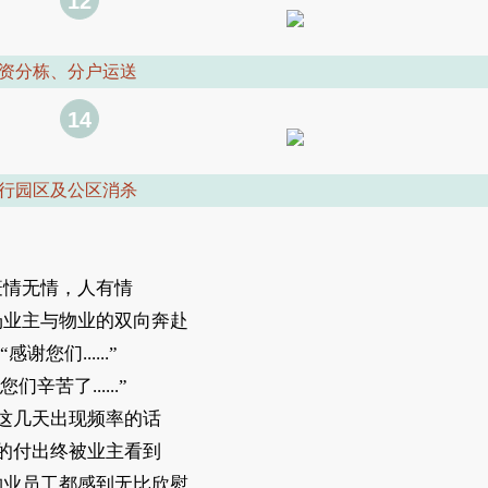
12
资分栋、分户运送
14
行园区及公区消杀
疫情无情，人有情
场业主与物业的双向奔赴
“感谢您们......”
“您们辛苦了......”
这几天出现频率的话
的付出终被业主看到
物业员工都感到无比欣慰