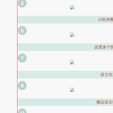
3
小区外
5
设置多个
7
设立垃
9
搬运业主