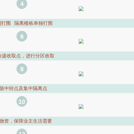
4
围打围
隔离楼栋单独打围
6
快递收取点，进行分区收取
8
圾中转点及集中隔离点
10
物资，保障业主生活需要