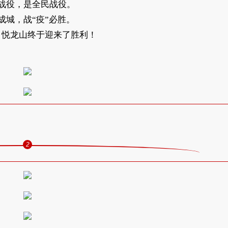
战役，是全民战役。
成城，战“疫”必胜。
，悦龙山终于迎来了胜利！
2