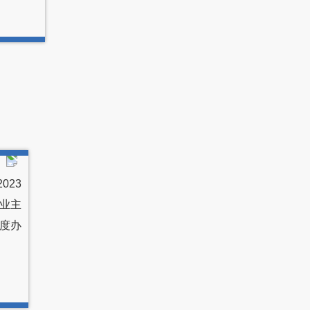
023
业主
度办